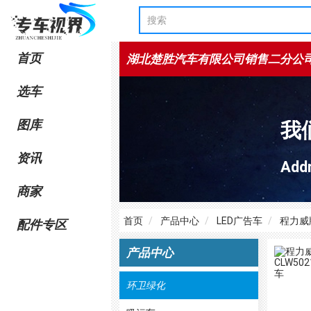
首页
湖北楚胜汽车有限公司销售二分公
选车
图库
我
资讯
Ad
商家
首页
产品中心
LED广告车
程力威牌
配件专区
产品中心
环卫绿化