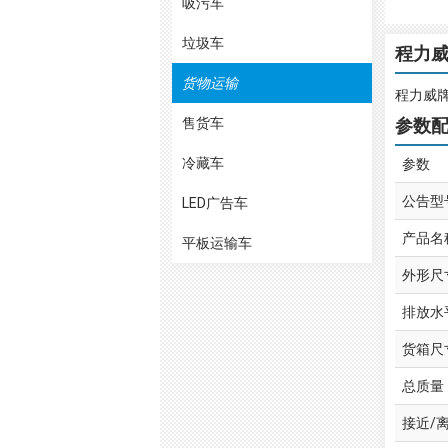
吸污车
垃圾车
程力威
货物运输
程力威牌C
售货车
参数
冷藏车
参数
公告型
LED广告车
产品名
平板运输车
外形尺
排放水
货箱尺
总质量
接近/