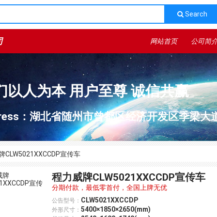
Search
司
网站首页
公司简
们以人为本 用户至尊 诚信共赢
dress：湖北省随州市曾都区经济开发区季梁大
CLW5021XXCCDP宣传车
程力威牌CLW5021XXCCDP宣传车
分期付款，最低零首付，全国上牌无优
CLW5021XXCCDP
公告型号：
5400×1850×2650(mm)
外形尺寸：