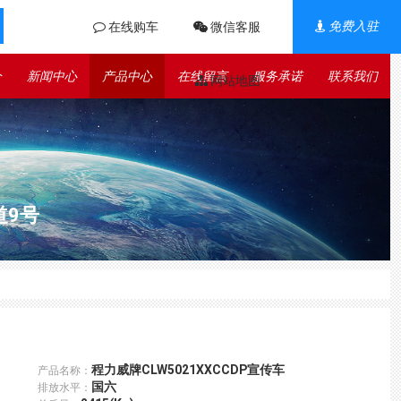
免费入驻
在线购车
微信客服
介
新闻中心
产品中心
在线留言
服务承诺
联系我们
网站地图
道9号
程力威牌CLW5021XXCCDP宣传车
产品名称：
国六
排放水平：