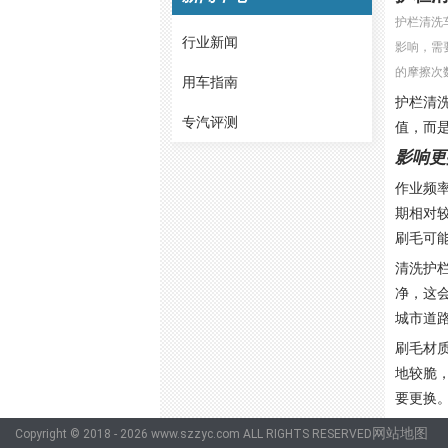
护栏清洗
行业新闻
影响，需
的摩擦次
用车指南
护栏清
专汽评测
值，而
影响更
作业频
期相对
刷毛可能
清洗护
净，这
城市道路
刷毛材
地较脆
要更换
作业时
网站地图
Copyright © 2018 - 2026 www.szzyc.com ALL RIGHTS RESERVED