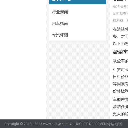
在清洁领
行业新闻
定时期有
格构成、
用车指南
在清洁
专汽评测
务。对
以下为
吸尘车
吸尘车
租赁时
日租价格
等因素
价格让
车型差
清洁任
更大的
款小型国
网站地图
Copyright © 2018 - 2026 www.szzyc.com ALL RIGHTS RESERVED